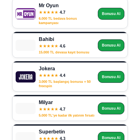
Mr Oyun
★★★★★
4.7
Bonusu Al
6.000 TL bedava bonus
kampanyası
Bahibi
Bonusu Al
★★★★★
4.6
15.000 TL devasa kayıt bonusu
Jokera
★★★★★
4.4
Bonusu Al
3.000 TL başlangıç bonusu + 50
freespin
Milyar
Bonusu Al
★★★★★
4.7
5.000 TL'ye kadar ilk yatırım fırsatı
Superbetin
Bonusu Al
★★★★★
4.3