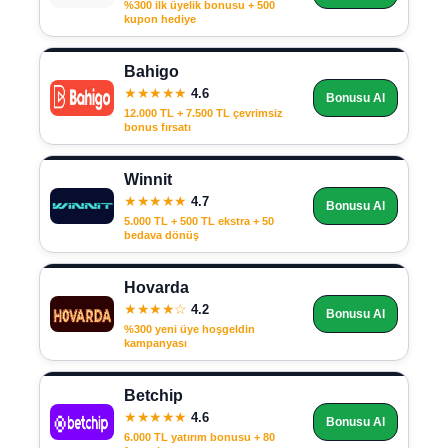
%300 ilk üyelik bonusu + 500
kupon hediye
Bahigo
★★★★★
4.6
Bonusu Al
12.000 TL + 7.500 TL çevrimsiz
bonus fırsatı
Winnit
★★★★★
4.7
Bonusu Al
5.000 TL + 500 TL ekstra + 50
bedava dönüş
Hovarda
★★★★☆
4.2
Bonusu Al
%300 yeni üye hoşgeldin
kampanyası
Betchip
★★★★★
4.6
Bonusu Al
6.000 TL yatırım bonusu + 80