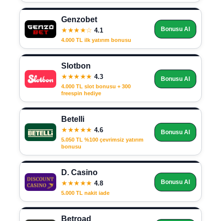
Genzobet
Bonusu Al
★★★★☆
4.1
4.000 TL ilk yatırım bonusu
Slotbon
★★★★★
4.3
Bonusu Al
4.000 TL slot bonusu + 300
freespin hediye
Betelli
★★★★★
4.6
Bonusu Al
5.050 TL %100 çevrimsiz yatırım
bonusu
D. Casino
Bonusu Al
★★★★★
4.8
5.000 TL nakit iade
Betroad