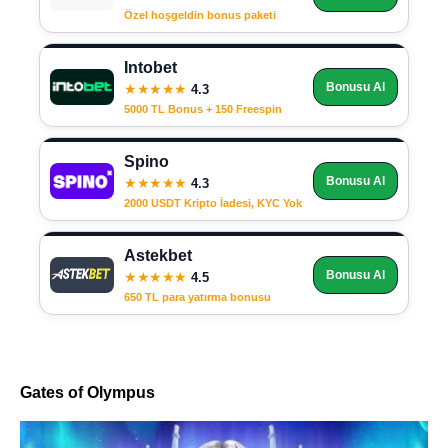
Özel hoşgeldin bonus paketi
Intobet
Bonusu Al
★★★★★
4.3
5000 TL Bonus + 150 Freespin
Spino
Bonusu Al
★★★★★
4.3
2000 USDT Kripto İadesi, KYC Yok
Astekbet
Bonusu Al
★★★★★
4.5
650 TL para yatırma bonusu
Gates of Olympus